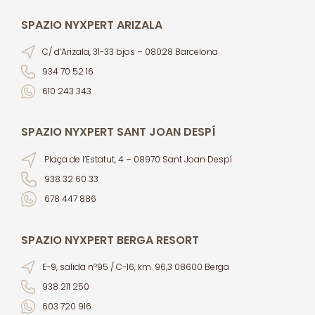
SPAZIO NYXPERT ARIZALA
C/ d’Arizala, 31-33 bjos – 08028 Barcelona
934 70 52 16
610 243 343
SPAZIO NYXPERT SANT JOAN DESPÍ
Plaça de l’Estatut, 4 – 08970 Sant Joan Despí
938 32 60 33
678 447 886
SPAZIO NYXPERT BERGA RESORT
E-9, salida nº95 / C-16, km. 96,3 08600 Berga
938 211 250
603 720 916