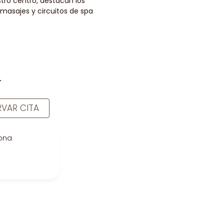
tro centro, destacan los
 masajes y circuitos de spa
T
RVAR CITA
lona