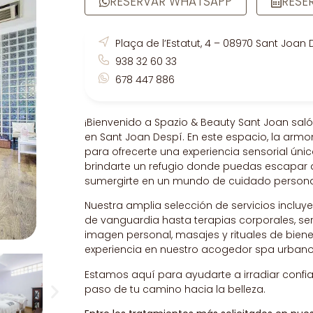
RESERVAR WHATSAPP
RESE
Plaça de l’Estatut, 4 – 08970 Sant Joan
938 32 60 33
678 447 886
¡Bienvenido a Spazio & Beauty Sant Joan saló
en Sant Joan Despí. En este espacio, la armo
para ofrecerte una experiencia sensorial únic
brindarte un refugio donde puedas escapar d
sumergirte en un mundo de cuidado personal
Nuestra amplia selección de servicios incluy
de vanguardia hasta terapias corporales, ser
imagen personal, masajes y rituales de biene
experiencia en nuestro acogedor spa urbano
Estamos aquí para ayudarte a irradiar confi
paso de tu camino hacia la belleza.