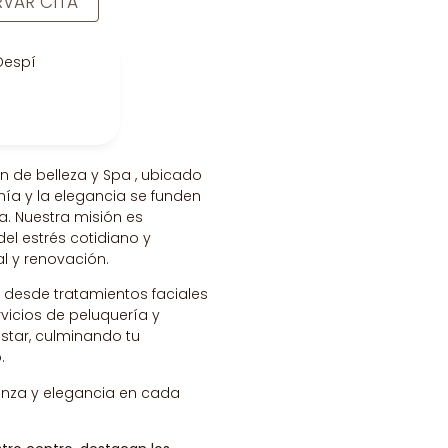
RVAR CITA
 Despí
n de belleza y Spa , ubicado
nía y la elegancia se funden
a. Nuestra misión es
el estrés cotidiano y
 y renovación.
e desde tratamientos faciales
vicios de peluquería y
star, culminando tu
.
anza y elegancia en cada