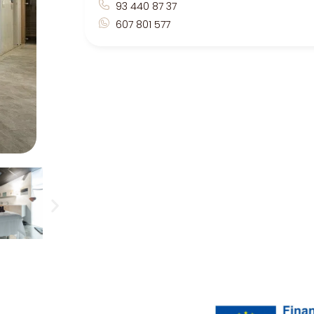
93 440 87 37
607 801 577