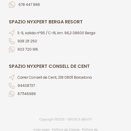
678 447 886
SPAZIO NYXPERT BERGA RESORT
E-9, salida nº95 / C-16, km. 96,3 08600 Berga
938 211 250
603 720 916
SPAZIO NYXPERT CONSELL DE CENT
Carrer Consell de Cent, 218 08011 Barcelona
94408737
677146986
Copyright ©2026 – SPAZIO & BEAUTY
Aviso Legal · Política de Cookies · Política de