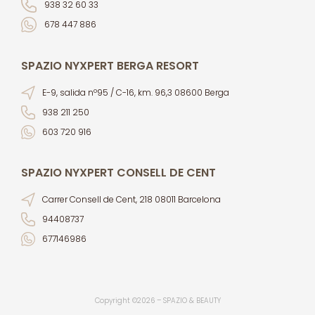
938 32 60 33
678 447 886
SPAZIO NYXPERT BERGA RESORT
E-9, salida nº95 / C-16, km. 96,3 08600 Berga
938 211 250
603 720 916
SPAZIO NYXPERT CONSELL DE CENT
Carrer Consell de Cent, 218 08011 Barcelona
94408737
677146986
Copyright ©2026 – SPAZIO & BEAUTY