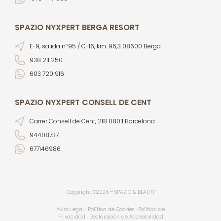
SPAZIO NYXPERT BERGA RESORT
E-9, salida nº95 / C-16, km. 96,3 08600 Berga
938 211 250
603 720 916
SPAZIO NYXPERT CONSELL DE CENT
Carrer Consell de Cent, 218 08011 Barcelona
94408737
677146986
Copyright ©2026 – SPAZIO & BEAUTY
Aviso Legal · Política de Cookies · Política de
Privacidad ·
Declaración de Accesibilidad