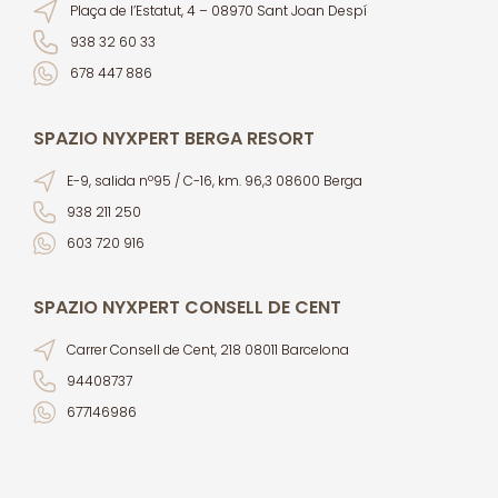
Plaça de l’Estatut, 4 – 08970 Sant Joan Despí
938 32 60 33
678 447 886
SPAZIO NYXPERT BERGA RESORT
E-9, salida nº95 / C-16, km. 96,3 08600 Berga
938 211 250
603 720 916
SPAZIO NYXPERT CONSELL DE CENT
Carrer Consell de Cent, 218 08011 Barcelona
94408737
677146986