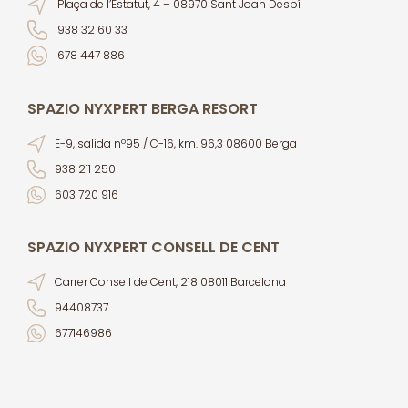
Plaça de l’Estatut, 4 – 08970 Sant Joan Despí
938 32 60 33
678 447 886
SPAZIO NYXPERT BERGA RESORT
E-9, salida nº95 / C-16, km. 96,3 08600 Berga
938 211 250
603 720 916
SPAZIO NYXPERT CONSELL DE CENT
Carrer Consell de Cent, 218 08011 Barcelona
94408737
677146986