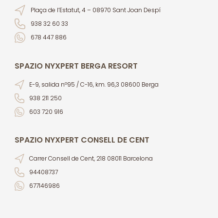
Plaça de l’Estatut, 4 – 08970 Sant Joan Despí
938 32 60 33
678 447 886
SPAZIO NYXPERT BERGA RESORT
E-9, salida nº95 / C-16, km. 96,3 08600 Berga
938 211 250
603 720 916
SPAZIO NYXPERT CONSELL DE CENT
Carrer Consell de Cent, 218 08011 Barcelona
94408737
677146986