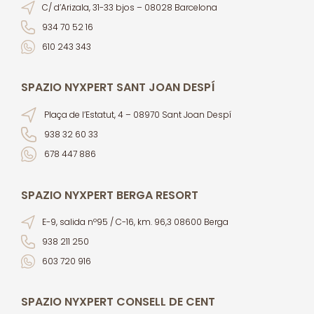
C/ d’Arizala, 31-33 bjos – 08028 Barcelona
934 70 52 16
610 243 343
SPAZIO NYXPERT SANT JOAN DESPÍ
Plaça de l’Estatut, 4 – 08970 Sant Joan Despí
938 32 60 33
678 447 886
SPAZIO NYXPERT BERGA RESORT
E-9, salida nº95 / C-16, km. 96,3 08600 Berga
938 211 250
603 720 916
SPAZIO NYXPERT CONSELL DE CENT