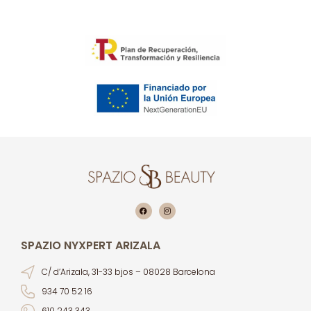
SPAZIO NYXPERT ARIZALA
C/ d’Arizala, 31-33 bjos – 08028 Barcelona
934 70 52 16
610 243 343