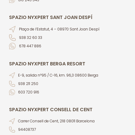
SPAZIO NYXPERT SANT JOAN DESPÍ
Plaça de l’Estatut, 4 – 08970 Sant Joan Despí
938 32 60 33
678 447 886
SPAZIO NYXPERT BERGA RESORT
E-9, salida nº95 / C-16, km. 96,3 08600 Berga
938 211 250
603 720 916
SPAZIO NYXPERT CONSELL DE CENT
Carrer Consell de Cent, 218 08011 Barcelona
94408737