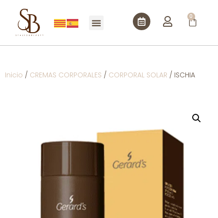
0
Inicio
/
CREMAS CORPORALES
/
CORPORAL SOLAR
/ ISCHIA