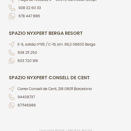
938 32 60 33
678 447 886
SPAZIO NYXPERT BERGA RESORT
E-9, salida nº95 / C-16, km. 96,3 08600 Berga
938 211 250
603 720 916
SPAZIO NYXPERT CONSELL DE CENT
Carrer Consell de Cent, 218 08011 Barcelona
94408737
677146986
Copyright ©2026 – SPAZIO & BEAUTY