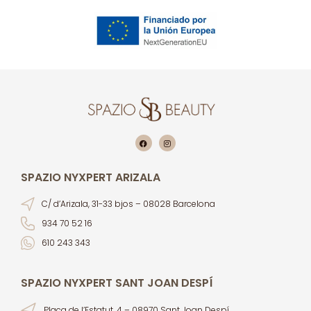
SPAZIO NYXPERT ARIZALA
C/ d’Arizala, 31-33 bjos – 08028 Barcelona
934 70 52 16
610 243 343
SPAZIO NYXPERT SANT JOAN DESPÍ
Plaça de l’Estatut, 4 – 08970 Sant Joan Despí