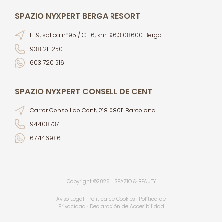
SPAZIO NYXPERT BERGA RESORT
E-9, salida nº95 / C-16, km. 96,3 08600 Berga
938 211 250
603 720 916
SPAZIO NYXPERT CONSELL DE CENT
Carrer Consell de Cent, 218 08011 Barcelona
94408737
677146986
Copyright ©2026 – SPAZIO & BEAUTY
Aviso Legal · Política de Cookies · Política de
Privacidad ·
Declaración de Accesibilidad