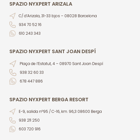
SPAZIO NYXPERT ARIZALA
C/ d’Arizala, 31-33 bjos – 08028 Barcelona
934 70 52 16
610 243 343
SPAZIO NYXPERT SANT JOAN DESPÍ
Plaça de l’Estatut, 4 – 08970 Sant Joan Despí
938 32 60 33
678 447 886
SPAZIO NYXPERT BERGA RESORT
E-9, salida nº95 / C-16, km. 96,3 08600 Berga
938 211 250
603 720 916