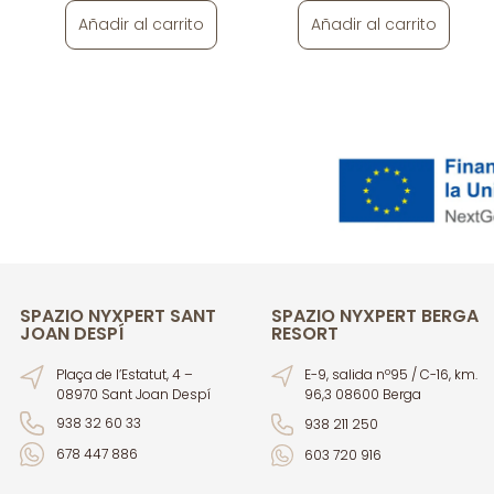
Añadir al carrito
Añadir al carrito
SPAZIO NYXPERT SANT
SPAZIO NYXPERT BERGA
JOAN DESPÍ
RESORT
Plaça de l’Estatut, 4 –
E-9, salida nº95 / C-16, km.
08970 Sant Joan Despí
96,3 08600 Berga
938 32 60 33
938 211 250
678 447 886
603 720 916