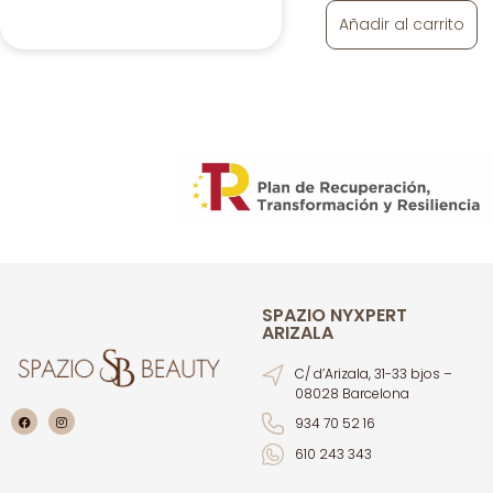
Añadir al carrito
SPAZIO NYXPERT
ARIZALA
C/ d’Arizala, 31-33 bjos –
08028 Barcelona
934 70 52 16
610 243 343