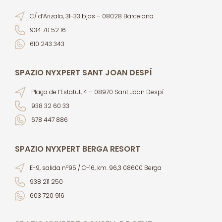
C/ d’Arizala, 31-33 bjos – 08028 Barcelona
934 70 52 16
610 243 343
SPAZIO NYXPERT SANT JOAN DESPÍ
Plaça de l’Estatut, 4 – 08970 Sant Joan Despí
938 32 60 33
678 447 886
SPAZIO NYXPERT BERGA RESORT
E-9, salida nº95 / C-16, km. 96,3 08600 Berga
938 211 250
603 720 916